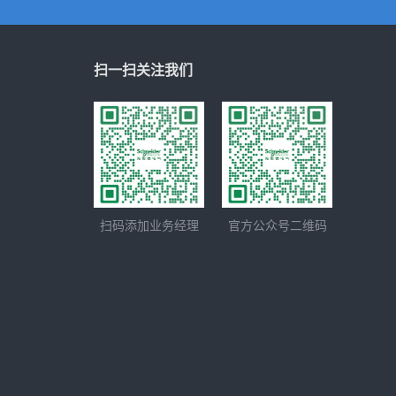
扫一扫关注我们
扫码添加业务经理
官方公众号二维码