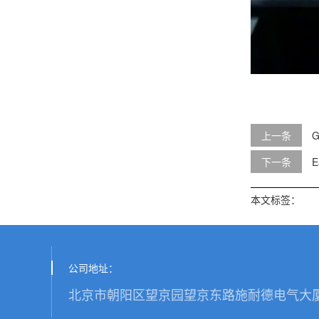
上一条
下一条
本文标签：
公司地址：
北京市朝阳区望京园望京东路施耐德电气大