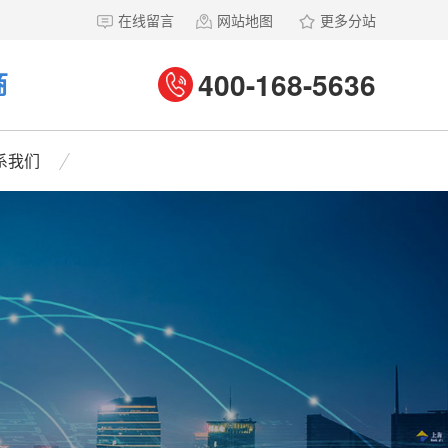
在线留言
网站地图
更多分站
400-168-5636
商
系我们