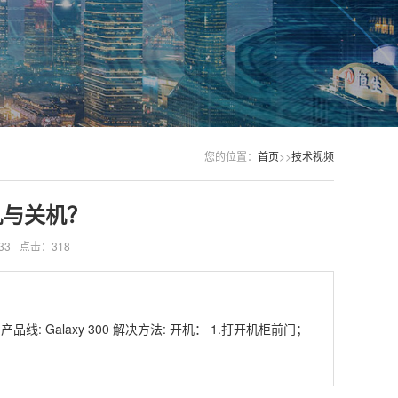
您的位置：
首页
>>
技术视频
开机与关机？
33
点击：318
产品线: Galaxy 300 解决方法: 开机： 1.打开机柜前门；