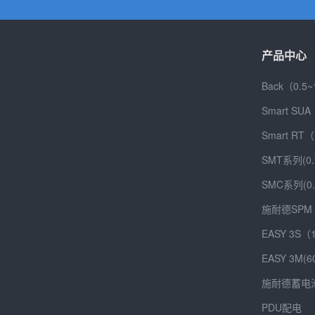
产品中心
Back（0.5~
Smart SU
Smart RT
SMT系列(0.7
SMC系列(0.7
施耐德SPM（
EASY 3S（
EASY 3M(6
施耐德蓄电
PDU配电