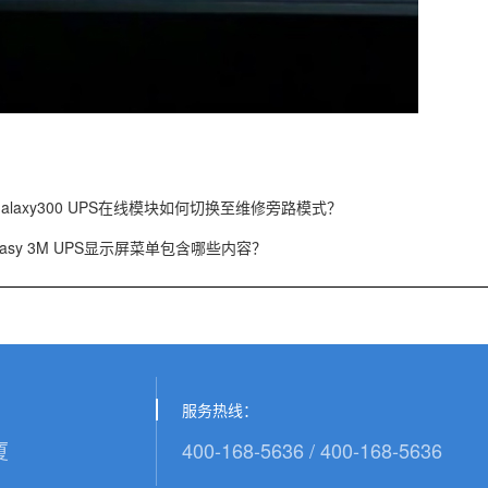
Galaxy300 UPS在线模块如何切换至维修旁路模式？
Easy 3M UPS显示屏菜单包含哪些内容？
服务热线：
厦
400-168-5636 / 400-168-5636