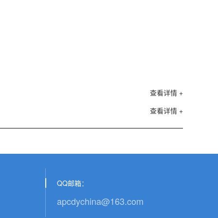
查看详情 +
查看详情 +
QQ邮箱：
apcdychina@163.com