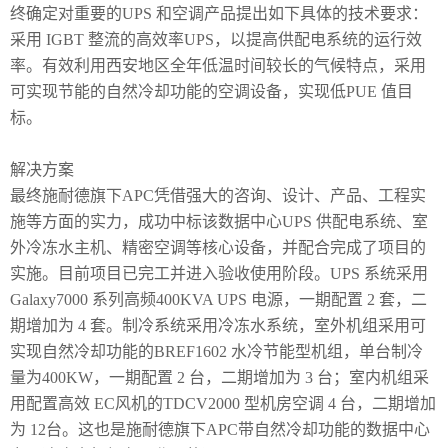
终确定对重要的
UPS
和空调产品提出如下具体的技术要求：
采用
IGBT
整流的高效率
UPS
，以提高供配电系统的运行效
率。
有效利用西安地区全年低温时间较长的气候特点，采用
可实现节能的自然冷却功能的空调设备，
实现低
PUE
值目
标。
解决方案
最终施耐德旗下
APC
凭借强大的咨询、设计、产品、工程实
施等方面的实力，成功中标该数据中心
UPS
供配电系统、室
外冷冻水主机、精密空调等核心设备，并配合完成了项目的
实施。目前项目已完工并进
入验收使用阶段。
UPS
系统采用
Galaxy7000
系列高频
400KVA UPS
电源，一期配置
2
套，二
期增加为
4
套。
制冷系统采用冷冻水系统，室外机组采用可
实现自然冷却功能的
BREF1602
水冷节能型机组，单台
制冷
量为
400KW
，一期配置
2
台，二期增加为
3
台；室内机组采
用配置高效
EC
风机的
TDCV2000
型
机房空调
4
台，二期增加
为
12
台。
这也是施耐德旗下
APC
带自然冷却功能的数据中心