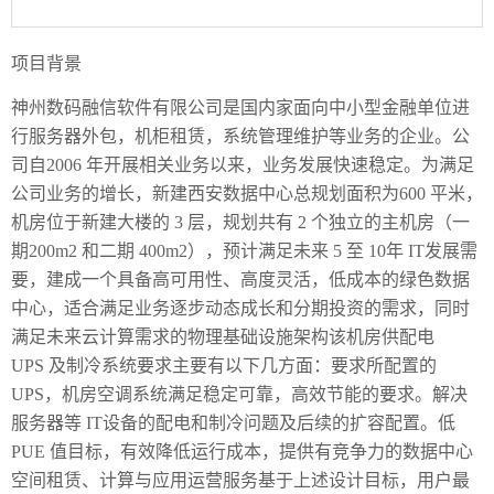
项目背景
神州数码融信软件有限公司是国内家面向中小型金融单位进
行服务器外包，机柜租赁，系统管
理维护等业务的企业。公
司自
2006
年开展相关业务以来，
业务发展快速稳定。
为满足
公司业务的增长，新建西安数据中心总规划面积为
600
平米，
机房位于新建大楼的
3
层，
规划共有
2
个独立的主机房（一
期
200m2
和二期
400m2
），预计满足未来
5
至
10
年
IT
发展需
要，建
成一个具备高可用性、高度灵活，低成本的绿色数据
中心，适合满足业务逐步动态成长和分期投资的需
求，同时
满足未来云计算需求的物理基础设施架构
该机房供配电
UPS
及制冷系统要求主要有以下几方面：
要求所配置的
UPS
，机房空调系统满足稳定可靠，高效节能的要求。
解决
服务器等
IT
设备的配电和制冷问题及后续的扩容配置。
低
PUE
值目标，有效降低运行成本，提供有竞争力的数据中心
空间租赁、计算与应用运营服务
基于上述设计目标，用户最