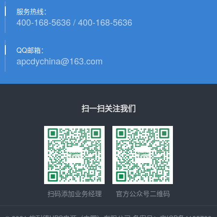
服务热线：
400-168-5636 / 400-168-5636
QQ邮箱：
apcdychina@163.com
扫一扫关注我们
扫码添加业务经理
官方公众号二维码