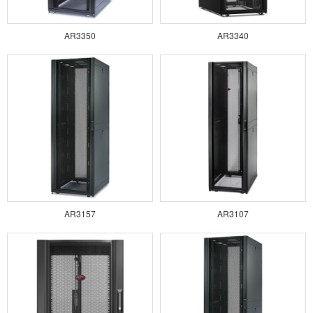
AR3350
AR3340
AR3157
AR3107