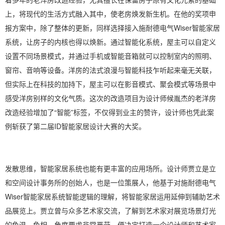
上，将现代的生活方式融入其中，使老房焕发新生机。在他的奖项申
报方案中，除了整体的更新，同样选择接入施耐德电气Wiser智能家居
系统，让房子的内核也得以焕新。通过智能化系统，屋主可以自定义
设置不同场景模式，并通过手机或智能音箱就可以控制室内的照明、
窗帘、音响等设备。洋房的法式浪漫与智能科技乍听起来毫无关联，
但实际上在科技的加持下，屋主可以在影音模式、聚会模式等场景中
感受洋房别样的文化气质。这次的改造项目为设计师候胤杰的老洋房
改造经验增加了“智能”标签，不仅得到业主的赞许，设计师也凭此案
例斩获了第二届ID智能家居设计大赛的大奖。
发散思维，智能家居系统也能有更丰富的应用场所。设计师贾立是立
和空间设计事务所的创始人，也是一位策展人，他基于对施耐德电气
Wiser智能家居系统智能逻辑的理解，将智能家居运用延伸到辅助艺术
品展览上。贾立曾与众多艺术家交流，了解到艺术家对展览场景灯光
的色温、色相、角度要求非常严苛，便决定打造一个设计师和艺术家