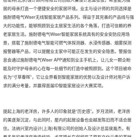
居的母亲打造一个便捷安全的家居环境。业主与设计师的共同选择是
施耐德电气Wiser无线智能家居产品系列。得益于其完善的产品线与强
大的功能性，能够照顾到业主居家生活的各个角落，打造可信赖的养
老家居生活。施耐德电气Wiser智能家居系统具有的安全安防应用场
景，搭载了施耐德电气智能可燃气体探测器、水浸传感器、烟雾探测
报警器等产品，可以提醒业主家中可能正在发生的安全隐患。警报信
息会通过施耐德电气Wiser APP通知到业主手机上，让儿女一颗企盼
能及时守护母亲的心在每一处细节的打造中被照顾到。这个项目被命
名为“寸草春晖”，它让业界看到智能家居的优势以及设计师对用户诉
求的满分考量，并赢得首届ID智能家居设计大赛奖项。
提起上海的老洋房，许多人的印象就是“历史感”。岁月流转，老洋房
的美逐渐沉淀，与此同时，屋内的起居设备也会越发陈旧而不适合居
住。法纳兴室内设计(上海)有限公司的创始人及设计总监侯胤杰，有
着多年的老洋房改造经验，尤其擅长在保留房子原有文化元素的基础